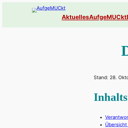
Zum
Inhalt
Aktuelles
AufgeMUCkt
springen
Stand: 28. Okt
Inhalts
Verantwor
Übersicht