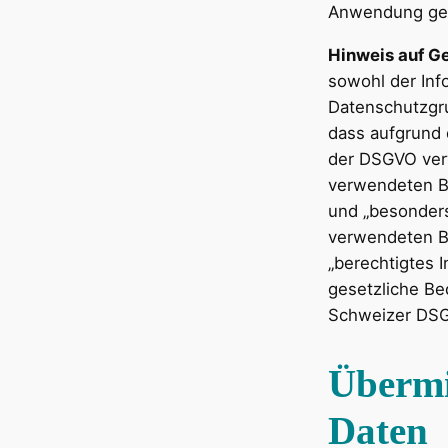
Anwendung ge
Hinweis auf G
sowohl der Inf
Datenschutzgr
dass aufgrund 
der DSGVO ver
verwendeten Be
und „besonder
verwendeten Be
„berechtigtes 
gesetzliche Be
Schweizer DSG
Übermi
Daten