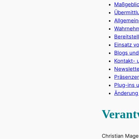
Maßgebli
Übermitt
Allgemein
Wahrnehm
Bereitste
Einsatz v
Blogs und
Kontakt- 
Newslette
Präsenzen
Plug-ins 
Änderung 
Verant
Christian Mage