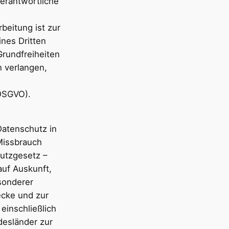
Verantwortliche
rbeitung ist zur
nes Dritten
Grundfreiheiten
 verlangen,
 DSGVO).
atenschutz in
Missbrauch
utzgesetz –
uf Auskunft,
sonderer
ecke und zur
einschließlich
desländer zur