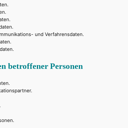
ten.
en.
aten.
daten.
mmunikations- und Verfahrensdaten.
aten.
rdaten.
n betroffener Personen
nten.
tionspartner.
.
rsonen.