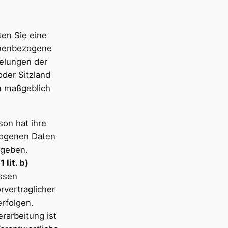
ten Sie eine
onenbezogene
gelungen der
der Sitzland
en maßgeblich
son hat ihre
ezogenen Daten
egeben.
 lit. b)
essen
rvertraglicher
rfolgen.
erarbeitung ist