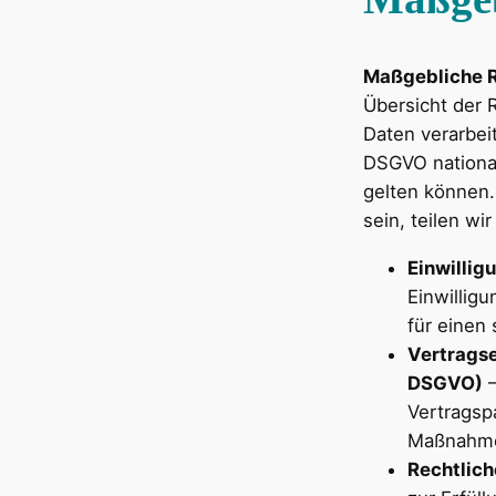
Maßgebliche 
Übersicht der
Daten verarbei
DSGVO nationa
gelten können.
sein, teilen wi
Einwilligu
Einwillig
für einen
Vertragser
DSGVO)
–
Vertragspa
Maßnahmen
Rechtliche