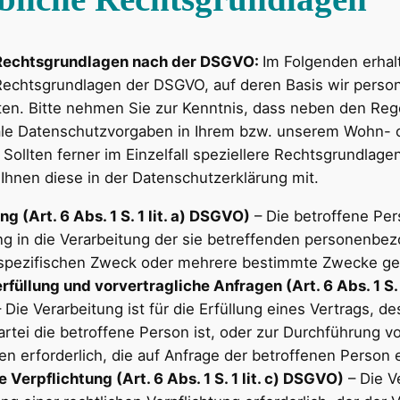
Rechtsgrundlagen nach der DSGVO:
Im Folgenden erhal
 Rechtsgrundlagen der DSGVO, auf deren Basis wir pers
ten. Bitte nehmen Sie zur Kenntnis, dass neben den Re
le Datenschutzvorgaben in Ihrem bzw. unserem Wohn- o
 Sollten ferner im Einzelfall speziellere Rechtsgrundlag
r Ihnen diese in der Datenschutzerklärung mit.
ng (Art. 6 Abs. 1 S. 1 lit. a) DSGVO)
– Die betroffene Per
ung in die Verarbeitung der sie betreffenden personenb
 spezifischen Zweck oder mehrere bestimmte Zwecke g
füllung und vorvertragliche Anfragen (Art. 6 Abs. 1 S. 1
 Die Verarbeitung ist für die Erfüllung eines Vertrags, d
rtei die betroffene Person ist, oder zur Durchführung vo
 erforderlich, die auf Anfrage der betroffenen Person e
 Verpflichtung (Art. 6 Abs. 1 S. 1 lit. c) DSGVO)
– Die V