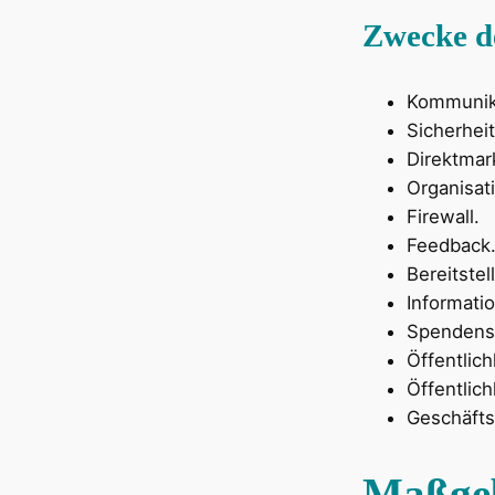
Zwecke d
Kommunik
Sicherhe
Direktmar
Organisat
Firewall.
Feedback
Bereitste
Informatio
Spendens
Öffentlic
Öffentlich
Geschäfts
Maßgeb