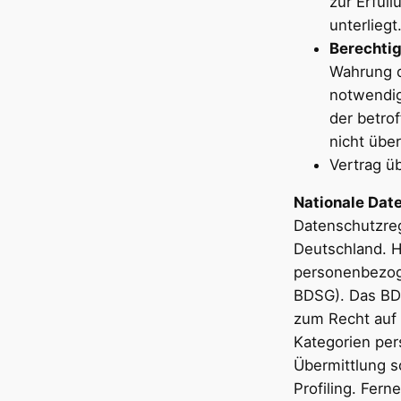
zur Erfüll
unterliegt
Berechtigt
Wahrung d
notwendig
der betro
nicht übe
Vertrag üb
Nationale Dat
Datenschutzre
Deutschland. H
personenbezog
BDSG). Das BD
zum Recht auf 
Kategorien per
Übermittlung s
Profiling. Fer