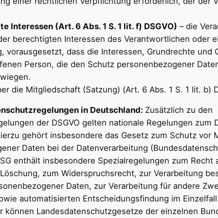
ung einer rechtlichen Verpflichtung erforderlich, der der 
.
e Interessen (Art. 6 Abs. 1 S. 1 lit. f) DSGVO)
– die Vera
er berechtigten Interessen des Verantwortlichen oder ei
, vorausgesetzt, dass die Interessen, Grundrechte und 
ffenen Person, die den Schutz personenbezogener Daten
rwiegen.
er die Mitgliedschaft (Satzung) (Art. 6 Abs. 1 S. 1 lit. b)
enschutzregelungen in Deutschland:
Zusätzlich zu den
gelungen der DSGVO gelten nationale Regelungen zum D
ierzu gehört insbesondere das Gesetz zum Schutz vor 
ener Daten bei der Datenverarbeitung (Bundesdatensch
SG enthält insbesondere Spezialregelungen zum Recht a
Löschung, zum Widerspruchsrecht, zur Verarbeitung be
sonenbezogener Daten, zur Verarbeitung für andere Zw
owie automatisierten Entscheidungsfindung im Einzelfall 
ner können Landesdatenschutzgesetze der einzelnen Bun