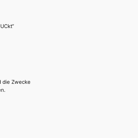
MUCkt“
nd die Zwecke
en.