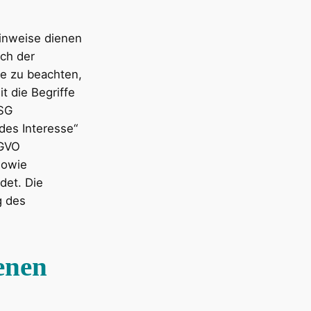
inweise dienen
ch der
e zu beachten,
t die Begriffe
DSG
des Interesse“
SGVO
sowie
det. Die
g des
enen