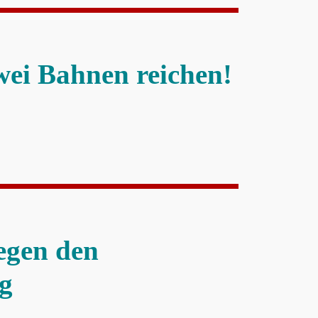
ei Bahnen reichen!
egen den
g