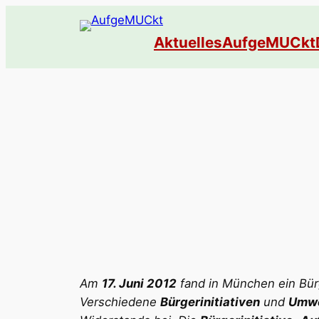
Zum
Inhalt
Aktuelles
AufgeMUCkt
springen
Am
17. Juni 2012
fand in München ein Bür
Verschiedene
Bürgerinitiativen
und
Umwe