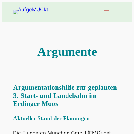
Zum
Inhalt
springen
Argumente
Argumentationshilfe zur geplanten
3. Start- und Landebahn im
Erdinger Moos
Aktueller Stand der Planungen
Die Flughafen München GmbH (FMG) hat