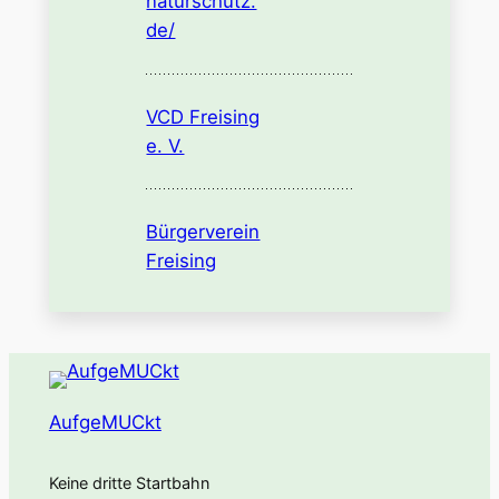
naturschutz.
de/
VCD Freising
e. V.
Bürgerverein
Freising
AufgeMUCkt
Keine dritte Startbahn